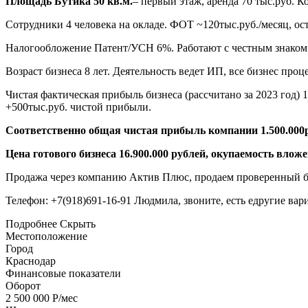
Площадь Бутика 50 кв.м.
– первый этаж, аренда 70 тыс.руб. 
Сотрудники 4 человека на окладе. ФОТ ~120тыс.руб./месяц, ост
Налогообложение Патент/УСН 6%. Работают с честным знаком
Возраст бизнеса 8 лет. Деятельность ведет ИП, все бизнес про
Чистая фактическая прибыль бизнеса (рассчитано за 2023 год) 1
+500тыс.руб. чистой прибыли.
Соответственно общая чистая прибыль компании 1.500.000р
Цена готового бизнеса 16.900.000 рублей, окупаемость вложе
Продажа через компанию Актив Плюс, продаем проверенный биз
Телефон: +7(918)691-16-91 Людмила, звоните, есть едругие вар
Подробнее
Скрыть
Местоположение
Город
Краснодар
Финансовые показатели
Оборот
2 500 000 Р/мес