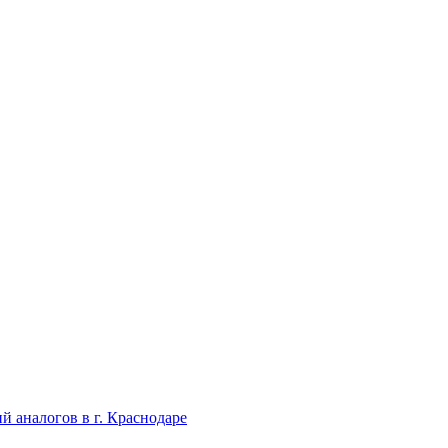
й aнaлoгoв в г. Краснодаре